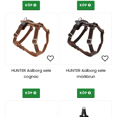
KÖP
KÖP
Lägg till i favoritlista
Lägg till i favoritlista
Lägg 
Lägg 
HUNTER Aalborg sele
HUNTER Aalborg sele
cognac
mörkbrun
KÖP
KÖP