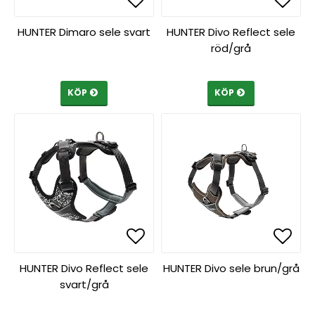
Lägg till i favoritlista
Lägg till i favoritlista
Lägg 
Lägg 
HUNTER Dimaro sele svart
HUNTER Divo Reflect sele
röd/grå
KÖP
KÖP
Lägg till i favoritlista
Lägg till i favoritlista
Lägg 
Lägg 
HUNTER Divo Reflect sele
HUNTER Divo sele brun/grå
svart/grå