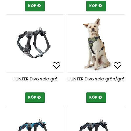
KÖP
KÖP
Lägg till i favoritlista
Lägg till i favoritlista
Lägg 
Lägg 
HUNTER Divo sele grå
HUNTER Divo sele grön/grå
KÖP
KÖP