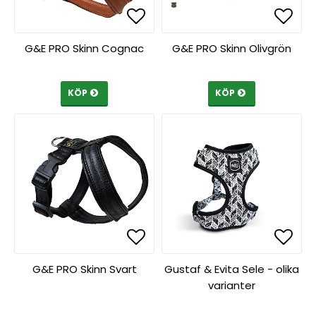
Lägg till i favoritlista
Lägg till i favoritlista
Lägg 
Lägg 
G&E PRO Skinn Cognac
G&E PRO Skinn Olivgrön
KÖP
KÖP
Lägg till i favoritlista
Lägg till i favoritlista
Lägg 
Lägg 
G&E PRO Skinn Svart
Gustaf & Evita Sele - olika
varianter