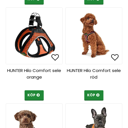
Lägg till i favoritlista
Lägg till i favoritlista
Lägg 
Lägg 
HUNTER Hilo Comfort sele
HUNTER Hilo Comfort sele
orange
röd
KÖP
KÖP