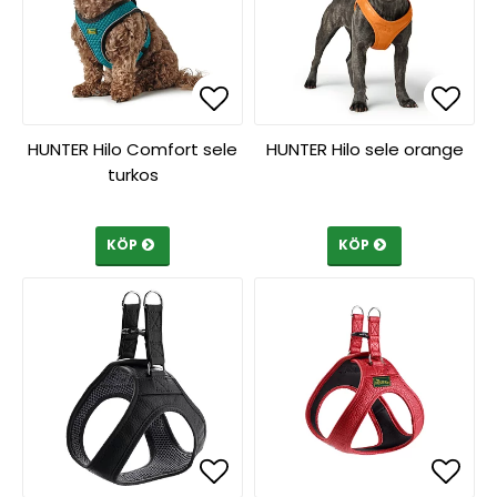
Lägg till i favoritlista
Lägg till i favoritlista
Lägg 
Lägg 
HUNTER Hilo Comfort sele
HUNTER Hilo sele orange
turkos
KÖP
KÖP