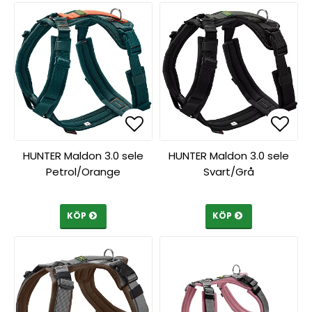
Lägg till i favoritlista
Lägg till i favoritlista
Lägg 
Lägg 
HUNTER Maldon 3.0 sele
HUNTER Maldon 3.0 sele
Petrol/Orange
Svart/Grå
KÖP
KÖP