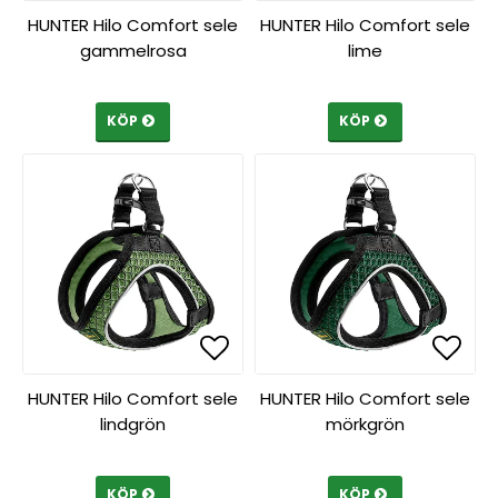
Lägg till i favoritlista
Lägg till i favoritlista
Lägg 
Lägg 
HUNTER Hilo Comfort sele
HUNTER Hilo Comfort sele
gammelrosa
lime
KÖP
KÖP
Lägg till i favoritlista
Lägg till i favoritlista
Lägg 
Lägg 
HUNTER Hilo Comfort sele
HUNTER Hilo Comfort sele
lindgrön
mörkgrön
KÖP
KÖP