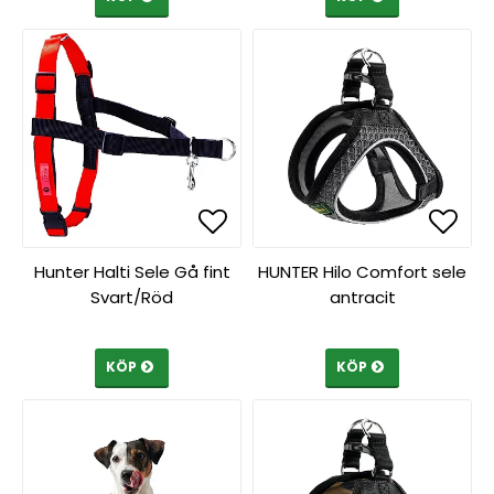
Lägg till i favoritlista
Lägg 
Lägg 
Hunter Halti Sele Gå fint
HUNTER Hilo Comfort sele
Svart/Röd
antracit
KÖP
KÖP