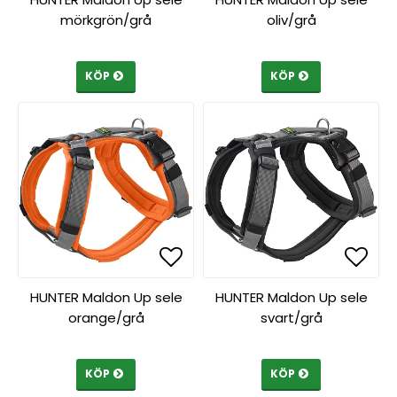
mörkgrön/grå
oliv/grå
KÖP
KÖP
Lägg till i favoritlista
Lägg till i favoritlista
Lägg 
Lägg 
HUNTER Maldon Up sele
HUNTER Maldon Up sele
orange/grå
svart/grå
KÖP
KÖP