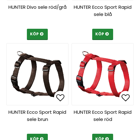
Lägg till i favoritlista
Lägg till i favoritlista
Lägg 
Lägg 
HUNTER Divo sele röd/grå
HUNTER Ecco Sport Rapid
sele blå
KÖP
KÖP
Lägg till i favoritlista
Lägg till i favoritlista
Lägg 
Lägg 
HUNTER Ecco Sport Rapid
HUNTER Ecco Sport Rapid
sele brun
sele röd
KÖP
KÖP