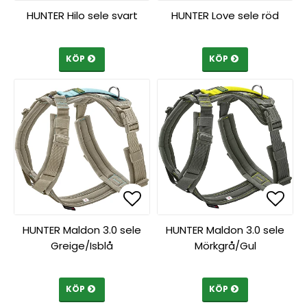
Lägg till i favoritlista
Lägg till i favoritlista
Lägg 
Lägg 
HUNTER Hilo sele svart
HUNTER Love sele röd
KÖP
KÖP
Lägg till i favoritlista
Lägg till i favoritlista
Lägg 
Lägg 
HUNTER Maldon 3.0 sele
HUNTER Maldon 3.0 sele
Greige/Isblå
Mörkgrå/Gul
KÖP
KÖP