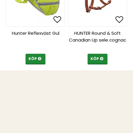
Lägg till i favoritlista
Lägg 
Lägg 
Hunter Reflexväst Gul
HUNTER Round & Soft
Canadian Up sele cognac
KÖP
KÖP