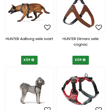
Lägg till i favoritlista
Lägg till i favoritlista
Lägg 
Lägg 
HUNTER Aalborg sele svart
HUNTER Dimaro sele
cognac
KÖP
KÖP