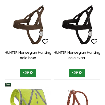
Lägg till i favoritlista
Lägg till i favoritlista
Lägg 
Lägg 
HUNTER Norwegian Hunting
HUNTER Norwegian Hunting
sele brun
sele svart
KÖP
KÖP