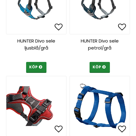
Lägg till i favoritlista
Lägg till i favoritlista
Lägg 
Lägg 
HUNTER Divo sele
HUNTER Divo sele
ljusblå/grå
petrol/grå
KÖP
KÖP