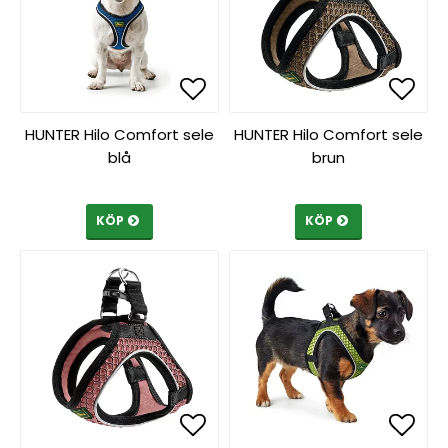
Lägg till i favoritlista
Lägg till i favoritlista
Lägg 
Lägg 
HUNTER Hilo Comfort sele
HUNTER Hilo Comfort sele
blå
brun
KÖP
KÖP