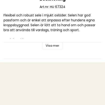
Art.nr: HU 67324
Flexibel och robust sele i mjukt oxläder. Selen har god 
passform och är enkel att anpassa efter hundens egna 
kroppsbyggnad. Selen är lätt att ta hand om och passar 
bra att använda till vardags, träning och sport. 
Storleksguide:
 Storlek:
 Halsmått:
 Magmått:
 Bredd:
Visa mer
 S
 38 - 52 cm
 36 - 50 cm
 15 mm
 M
 44 - 56 cm
 47 - 63 cm
 20 mm
 L
 52 - 72 cm
 51 - 64 cm
 25 mm
 XL
 58 - 80 cm
 63 - 90 cm
 25 mm
 XXL
 62 - 90 cm
 65 - 95 cm
 25 mm
Märke: HUNTER