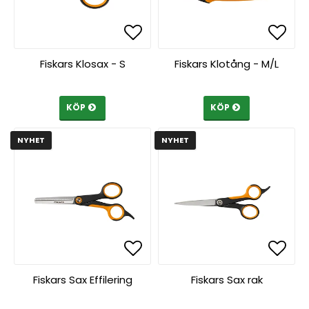
Lägg till i favoritlista
Lägg till i favoritlista
Lägg 
Lägg 
Fiskars Klosax - S
Fiskars Klotång - M/L
KÖP
KÖP
NYHET
NYHET
Lägg till i favoritlista
Lägg till i favoritlista
Lägg 
Lägg 
Fiskars Sax Effilering
Fiskars Sax rak