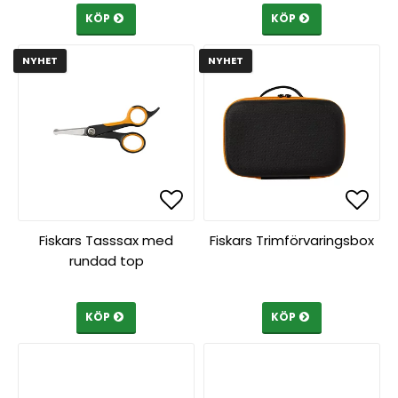
KÖP
KÖP
NYHET
NYHET
Lägg till i favoritlista
Lägg till i favoritlista
Lägg 
Lägg 
Fiskars Tasssax med
Fiskars Trimförvaringsbox
rundad top
KÖP
KÖP