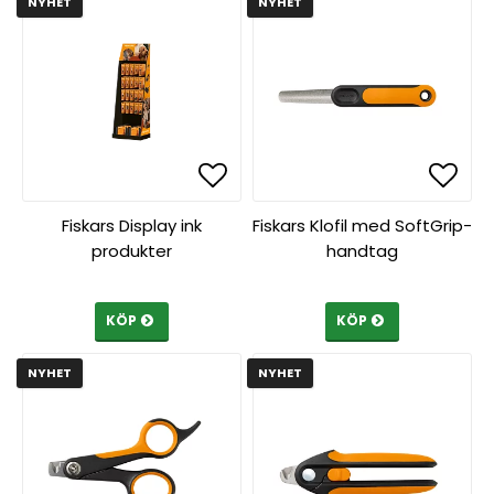
NYHET
NYHET
Lägg till i favoritlista
Lägg 
Lägg 
Fiskars Display ink
Fiskars Klofil med SoftGrip-
produkter
handtag
KÖP
KÖP
NYHET
NYHET