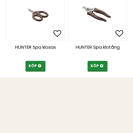
Lägg till i favoritlista
Lägg till i favoritlista
Lägg 
Lägg 
HUNTER Spa klosax
HUNTER Spa klotång
KÖP
KÖP