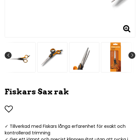
Fiskars Sax rak
Lägg till i favoritlistan
✓ Tillverkad med Fiskars långa erfarenhet för exakt och
kontrollerad trimning
✓ Ger ett jämnt och precist klippresultat utan att rycka i