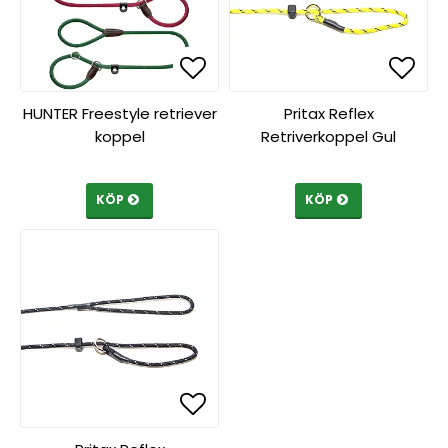
Lägg till i favoritlista
Lägg till i favoritlista
Lägg 
HUNTER Freestyle retriever
Pritax Reflex
koppel
Retriverkoppel Gul
KÖP
KÖP
Lägg till i favoritlista