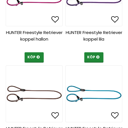
Lägg till i favoritlista
Lägg till i favoritlista
Lägg 
Lägg 
HUNTER Freestyle Retriever
HUNTER Freestyle Retriever
koppel hallon
koppel lila
KÖP
KÖP
Lägg till i favoritlista
Lägg till i favoritlista
Lägg 
Lägg 