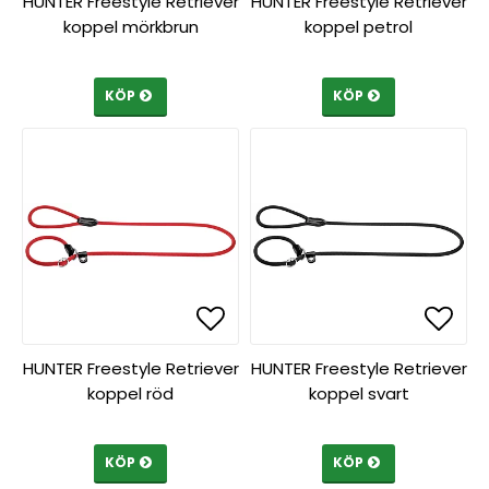
HUNTER Freestyle Retriever
HUNTER Freestyle Retriever
koppel mörkbrun
koppel petrol
KÖP
KÖP
Lägg till i favoritlista
Lägg till i favoritlista
Lägg 
Lägg 
HUNTER Freestyle Retriever
HUNTER Freestyle Retriever
koppel röd
koppel svart
KÖP
KÖP