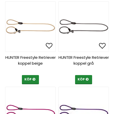
Lägg till i favoritlista
Lägg till i favoritlista
Lägg 
Lägg 
HUNTER Freestyle Retriever
HUNTER Freestyle Retriever
koppel beige
koppel grå
KÖP
KÖP