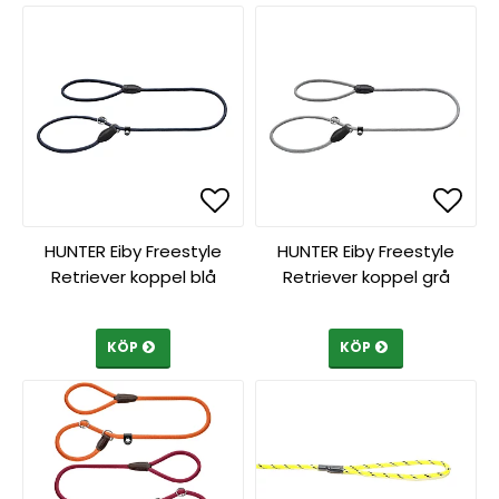
Lägg till i favoritlista
Lägg till i favoritlista
Lägg 
Lägg 
HUNTER Eiby Freestyle
HUNTER Eiby Freestyle
Retriever koppel blå
Retriever koppel grå
KÖP
KÖP