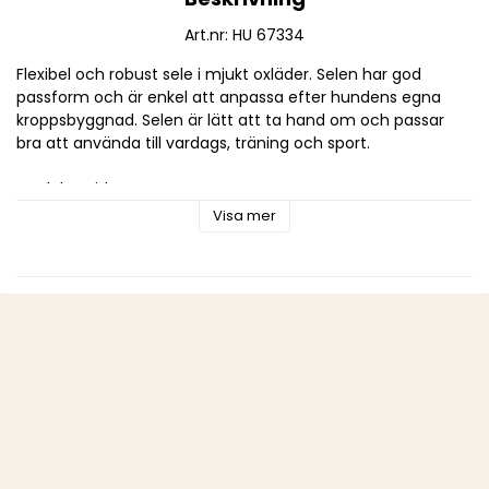
Art.nr: HU 67334
Flexibel och robust sele i mjukt oxläder. Selen har god 
passform och är enkel att anpassa efter hundens egna 
kroppsbyggnad. Selen är lätt att ta hand om och passar 
bra att använda till vardags, träning och sport. 
Storleksguide:
 Storlek:
 Halsmått:
 Magmått:
 Bredd:
Visa mer
 S
 38 - 52 cm
 36 - 50 cm
 15 mm
 M
 44 - 56 cm
 47 - 63 cm
 20 mm
 L
 52 - 72 cm
 51 - 64 cm
 25 mm
 XL
 58 - 80 cm
 63 - 90 cm
 25 mm
 XXL
 62 - 90 cm
 65 - 95 cm
 25 mm
Märke: HUNTER