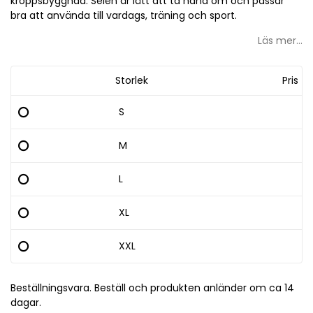
kroppsbyggnad. Selen är lätt att ta hand om och passar
bra att använda till vardags, träning och sport.
Läs mer...
Storlek
Pris
S
M
L
XL
XXL
Beställningsvara. Beställ och produkten anländer om ca 14
dagar.