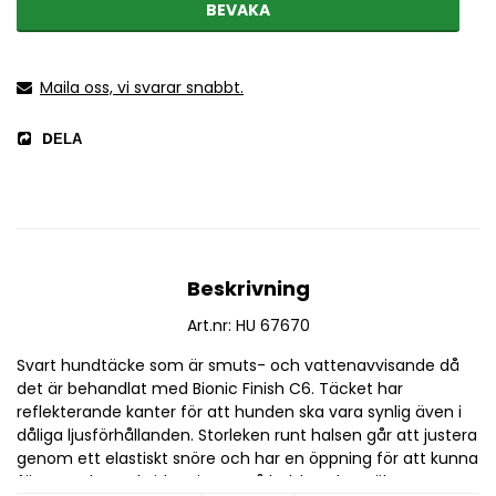
BEVAKA
Maila oss, vi svarar snabbt.
DELA
Beskrivning
Art.nr: HU 67670
Svart hundtäcke som är smuts- och vattenavvisande då 
det är behandlat med Bionic Finish C6. Täcket har 
reflekterande kanter för att hunden ska vara synlig även i 
dåliga ljusförhållanden. Storleken runt halsen går att justera 
genom ett elastiskt snöre och har en öppning för att kunna 
fästa ett koppel vid D-ringen på halsbandet. Bältet runt 