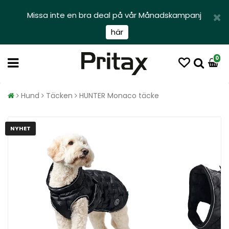
Missa inte en bra deal på vår Månadskampanj
här
0
Hund
Täcken
HUNTER Monaco täcke
NYHET