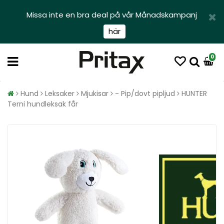
Missa inte en bra deal på vår Månadskampanj
här
0
Hund
Leksaker
Mjukisar
- Pip/dovt pipljud
HUNTER
Terni hundleksak får