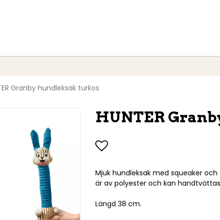
ER Granby hundleksak turkos
HUNTER Granby
Lägg till i favoritlist
Mjuk hundleksak med squeaker och ö
är av polyester och kan handtvättas
Längd 38 cm.