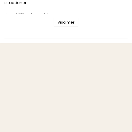
situationer.
Finns i följande storlekar:
15/200: bredd 15 mm, längd 200 cm
Visa mer
20/200: bredd 20 mm, längd 200 cm
Märke: HUNTER