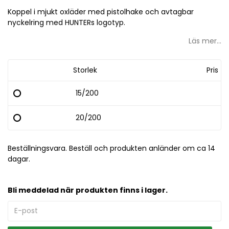
Lägg till i favoritlistan
Koppel i mjukt oxläder med pistolhake och avtagbar
nyckelring med HUNTERs logotyp.
Läs mer...
Storlek
Pris
15/200
20/200
Beställningsvara. Beställ och produkten anländer om ca 14
dagar.
Bli meddelad när produkten finns i lager.