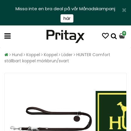
Missa inte en bra deal på vår Månadskampanj
här
0
Hund
Koppel
Koppel
Läder
HUNTER Comfort
ställbart koppel mörkbrun/svart