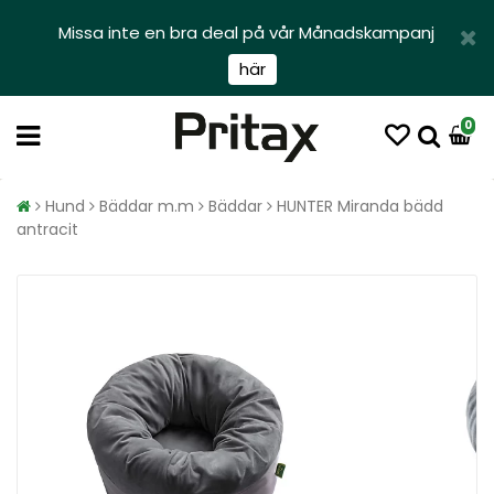
Missa inte en bra deal på vår Månadskampanj
här
0
Hund
Bäddar m.m
Bäddar
HUNTER Miranda bädd
antracit