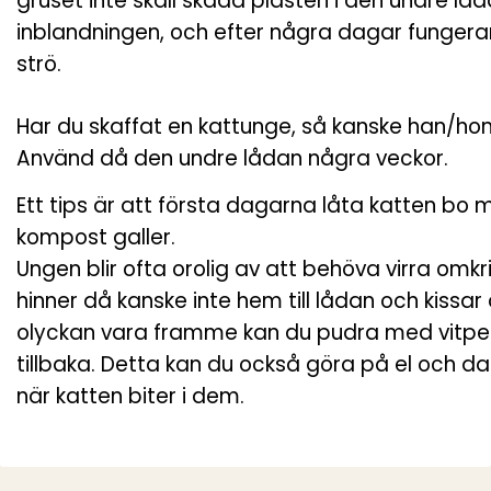
gruset inte skall skada plasten i den undre lå
inblandningen, och efter några dagar funge
strö.
Har du skaffat en kattunge, så kanske han/hon i
Använd då den undre lådan några veckor.
Ett tips är att första dagarna låta katten bo m
kompost galler.
Ungen blir ofta orolig av att behöva virra omkri
hinner då kanske inte hem till lådan och kissar 
olyckan vara framme kan du pudra med vitpep
tillbaka. Detta kan du också göra på el och d
när katten biter i dem.