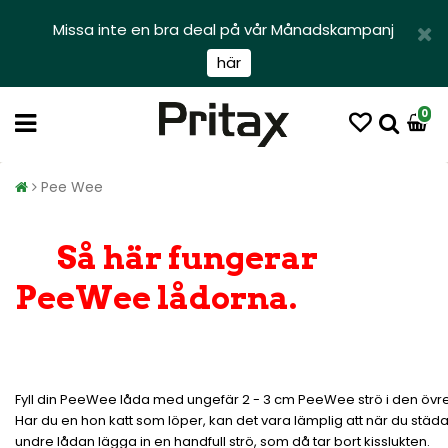
Missa inte en bra deal på vår Månadskampanj
här
0
Pee Wee
Så här fungerar
PeeWee lådorna.
Fyll din PeeWee låda med ungefär 2 - 3 cm PeeWee strö i den övre
Har du en hon katt som löper, kan det vara lämplig att när du städ
undre lådan lägga in en handfull strö, som då tar bort kisslukten.